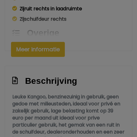
Zijruit rechts in laadruimte
Zijschuifdeur rechts
Overige
Anti blokkeer systeem
Meer informatie
Bestuurdersairbag
Bluetooth
Brake assist system
Beschrijving
Elektronisch stabiliteits programma
Leuke Kangoo, benzinezuinig in gebruik, geen
Rubber mat in laadruimte
gedoe met milieusteden, ideaal voor privé en
Ruit in schuifdeur
zakelijk gebruik, lage belasting komt op 39
euro per maand uit ideaal voor prive
Interieur
particulier gebruik, het gemak van een ruit in
de schuifdeur, dealeronderhouden en een zeer
Airco