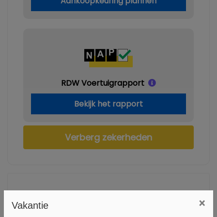
Aankoopkeuring plannen
RDW Voertuigrapport
Bekijk het rapport
Verberg zekerheden
Specificaties
×
Vakantie