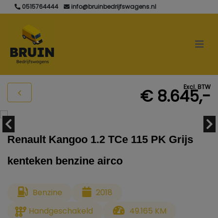
0515764444
info@bruinbedrijfswagens.nl
Excl. BTW
€ 8.645,-
Renault Kangoo 1.2 TCe 115 PK Grijs
kenteken benzine airco
Benzine
2018
Handgeschakeld
49.165 KM