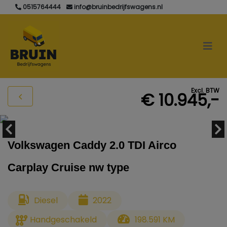
0515764444
info@bruinbedrijfswagens.nl
Excl. BTW
€ 10.945,-
Volkswagen Caddy 2.0 TDI Airco
Carplay Cruise nw type
Diesel
2022
Handgeschakeld
198.591 KM