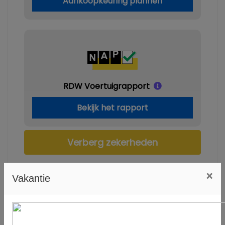
Aankoopkeuring plannen
RDW Voertuigrapport
Bekijk het rapport
Verberg zekerheden
×
Vakantie
Specificaties