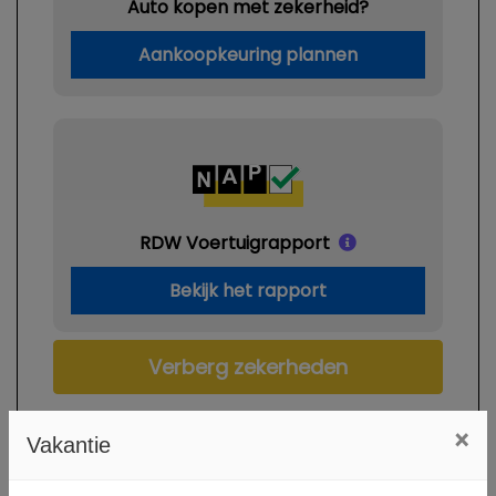
Auto kopen met zekerheid?
Aankoopkeuring plannen
RDW Voertuigrapport
Bekijk het rapport
Verberg zekerheden
×
Vakantie