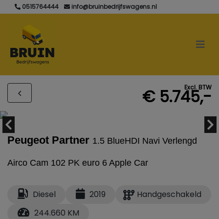
0515764444
info@bruinbedrijfswagens.nl
Excl. BTW
€ 5.745,-
Peugeot Partner
1.5 BlueHDI Navi Verlengd
Airco Cam 102 PK euro 6 Apple Car
Diesel
2019
Handgeschakeld
244.660 KM