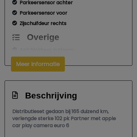
Parkeersensor achter
Parkeersensor voor
Zijschuifdeur rechts
Overige
Anti blokkeer systeem
Anti doorslip regeling
Meer informatie
Apple carplay/android auto
Bestuurdersairbag
Bluetooth
Beschrijving
Brake assist system
Distributieset gedaan bij 165 duizend km,
Connected services
verlengde sterke 102 pk Partner met apple
Elektronisch stabiliteits programma
car play camera euro 6
Elektronische remkrachtverdeling