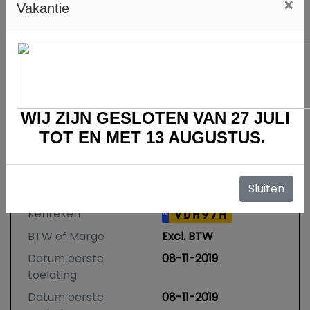
×
Vakantie
RDW Voertuigrapport
Bekijk het rapport
Verberg zekerheden
WIJ ZIJN GESLOTEN VAN 27 JULI
TOT EN
MET 13 AUGUSTUS.
Specificaties
Sluiten
Kenteken
VDH97H
NL
BTW of Marge
Excl. BTW
Datum eerste
08-11-2019
toelating
Datum eerste
08-11-2019