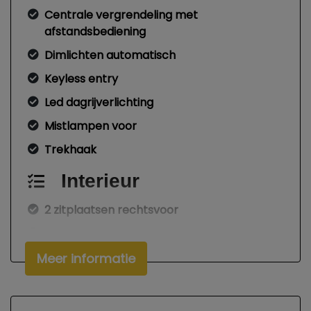
Centrale vergrendeling met
afstandsbediening
Dimlichten automatisch
Keyless entry
Led dagrijverlichting
Mistlampen voor
Trekhaak
Interieur
2 zitplaatsen rechtsvoor
Airco
Bestuurdersstoel in hoogte verstelbaar
Meer informatie
Elektrische ramen voor
Sortimo kasten inbouw