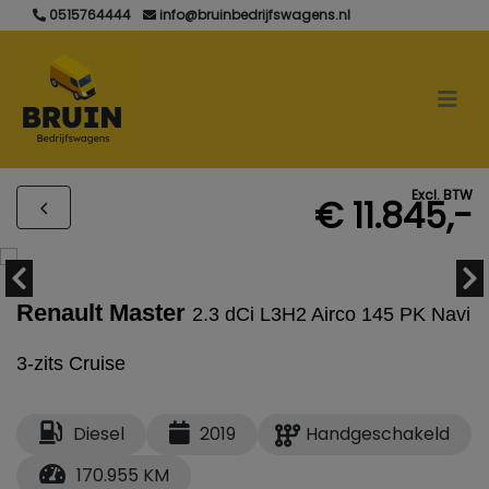
0515764444
info@bruinbedrijfswagens.nl
Excl. BTW
€ 11.845,-
Renault Master
2.3 dCi L3H2 Airco 145 PK Navi
3-zits Cruise
Diesel
2019
Handgeschakeld
170.955 KM