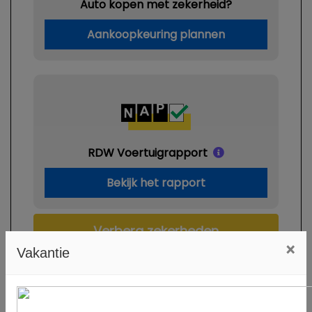
Auto kopen met zekerheid?
Aankoopkeuring plannen
RDW Voertuigrapport
Bekijk het rapport
Verberg zekerheden
×
Vakantie