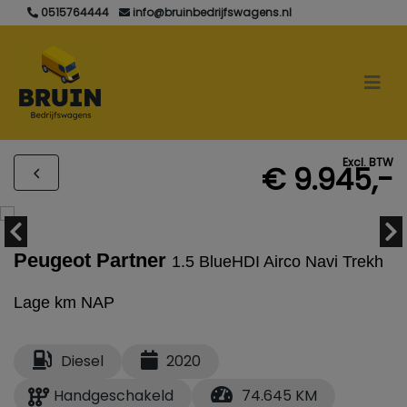
0515764444
info@bruinbedrijfswagens.nl
Excl. BTW
€ 9.945,-
Peugeot Partner
1.5 BlueHDI Airco Navi Trekh
Lage km NAP
Diesel
2020
Handgeschakeld
74.645 KM