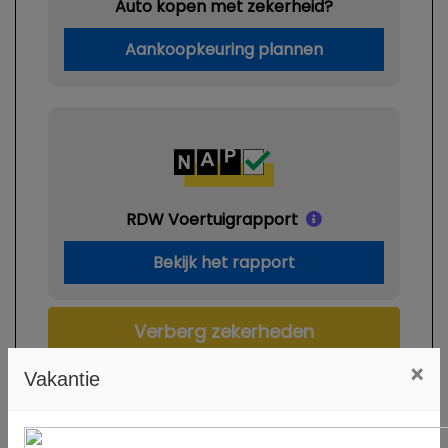
Auto kopen met zekerheid?
Aankoopkeuring plannen
RDW Voertuigrapport
Bekijk het rapport
Verberg zekerheden
×
Vakantie