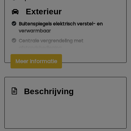
Exterieur
Buitenspiegels elektrisch verstel- en
verwarmbaar
Centrale vergrendeling met
afstandsbediening
Mistlampen voor
Meer informatie
Trekhaak
Zijschuifdeur rechts
Interieur
Beschrijving
Airco
Elektrische ramen voor
Passagiersstoel